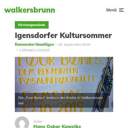
walkersbrunn
Menü
Kirchengemeinde
Igensdorfer Kultursommer
Kommentar hinzufügen
28. September 2019
1 Minuten Lesezeit
Die „Four Bones“ treten in der Kirche in Walkersbrunn
auf
Autor
Hans Oskar Kawelke